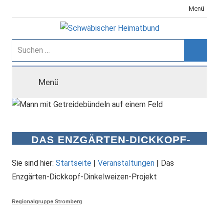
Zum
Menü
Inhalt
springen
Schwäbischer
Suchen
nach:
Suche
Heimatbund
Menü
DAS ENZGÄRTEN-DICKKOPF-
DINKELWEIZEN-PROJEKT
Sie sind hier:
Startseite
|
Veranstaltungen
|
Das
Enzgärten-Dickkopf-Dinkelweizen-Projekt
Regionalgruppe Stromberg