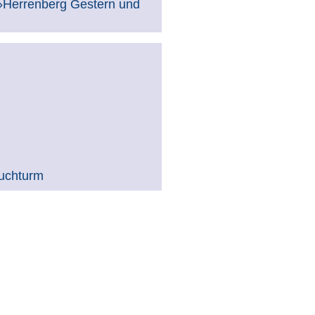
 »Herrenberg Gestern und
uchturm