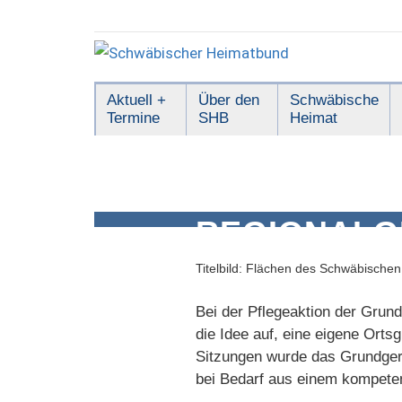
Zum
Inhalt
springen
Schwäbischer
Aktuell +
Über den
Schwäbische
Termine
SHB
Heimat
Heimatbund
REGIONALG
Titelbild: Flächen des Schwäbische
Bei der Pflegeaktion der Gru
die Idee auf, eine eigene Ort
Sitzungen wurde das Grundgerü
bei Bedarf aus einem kompetent