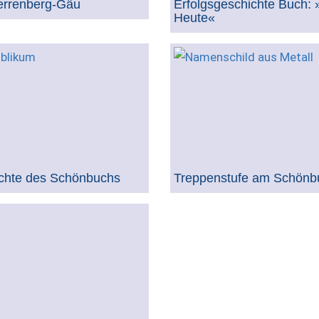
errenberg-Gäu
Erfolgsgeschichte Buch:
Heute«
chte des Schönbuchs
Treppenstufe am Schönb