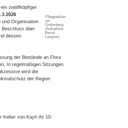
ein zwölfköpfiger
.3.2026
Pflegeaktion
am
e und Organisation
Grafenberg
r Beschluss über
(Aufnahme:
Bernd
und dessen
Langner)
assung der Bestände an Flora
en. In regelmäßigen Sitzungen
ukzessive wird die
enkmalschutz der Region
 Kelter von Kayh ihr 10-