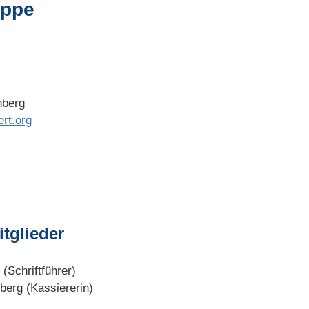
uppe
nberg
rt.org
tglieder
 (Schriftführer)
berg (Kassiererin)