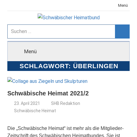
Zum
Menü
Inhalt
springen
Schwäbischer
Suchen
nach:
Suche
Heimatbund
Menü
SCHLAGWORT:
ÜBERLINGEN
Schwäbische Heimat 2021/2
23. April 2021
SHB Redaktion
Schwäbische Heimat
Die „Schwäbische Heimat“ ist mehr als die Mitglieder-
Zeitschrift des Schwäbischen Heimatbundes. Sie ist