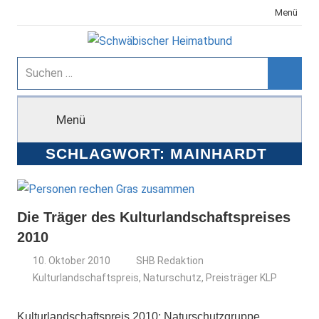
Zum
Menü
Inhalt
springen
Schwäbischer
Suchen
nach:
Suche
Heimatbund
Menü
SCHLAGWORT:
MAINHARDT
Die Träger des Kulturlandschaftspreises
2010
10. Oktober 2010
SHB Redaktion
Kulturlandschaftspreis
,
Naturschutz
,
Preisträger KLP
Kulturlandschaftspreis 2010: Naturschutzgruppe