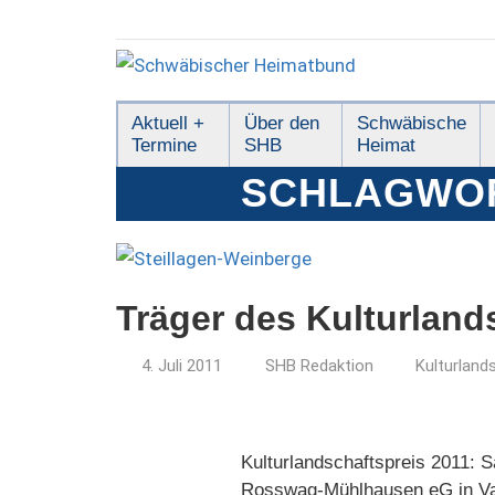
Zum
Inhalt
springen
Schwäbischer
Aktuell +
Über den
Schwäbische
Termine
SHB
Heimat
Heimatbund
SCHLAGWO
Träger des Kulturland
4. Juli 2011
SHB Redaktion
Kulturland
Kulturlandschaftspreis 2011: 
Rosswag‐Mühlhausen eG in Vaih