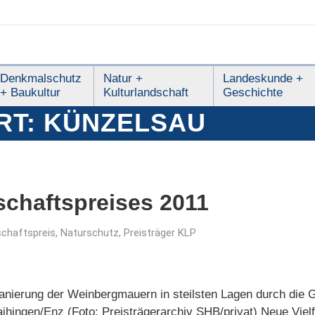
Denkmalschutz
Natur +
Landeskunde +
+ Baukultur
Kulturlandschaft
Geschichte
RT:
KÜNZELSAU
schaftspreises 2011
schaftspreis
,
Naturschutz
,
Preisträger KLP
Sanierung der Weinbergmauern in steilsten Lagen durch die 
ingen/Enz (Foto: Preisträgerarchiv SHB/privat) Neue Vielfal