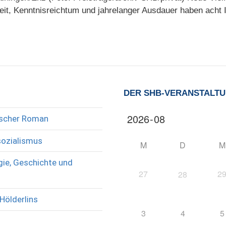
eit, Kenntnisreichtum und jahrelanger Ausdauer haben acht I
DER SHB-VERANSTALT
rischer Roman
sozialismus
M
D
M
ie, Geschichte und
27
2
28
Hölderlins
3
4
5