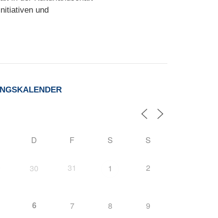
nitiativen und
UNGSKALENDER
D
F
S
S
9
31
2
30
1
6
7
8
9