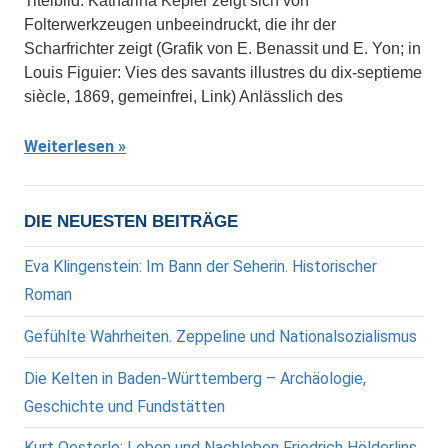
Titelbild: Katharina Kepler zeigt sich von
Folterwerkzeugen unbeeindruckt, die ihr der
Scharfrichter zeigt (Grafik von E. Benassit und E. Yon; in
Louis Figuier: Vies des savants illustres du dix-septieme
siècle, 1869, gemeinfrei, Link) Anlässlich des
Weiterlesen
DIE NEUESTEN BEITRÄGE
Eva Klingenstein: Im Bann der Seherin. Historischer
Roman
Gefühlte Wahrheiten. Zeppeline und Nationalsozialismus
Die Kelten in Baden-Württemberg – Archäologie,
Geschichte und Fundstätten
Kurt Oesterle: Leben und Nachleben Friedrich Hölderlins