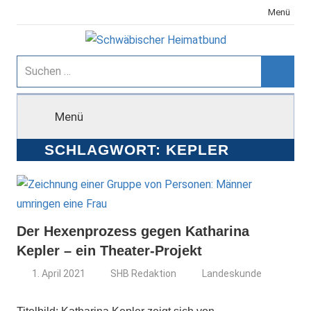
Zum
Menü
Inhalt
springen
Schwäbischer
Suchen
nach:
Suche
Heimatbund
Menü
SCHLAGWORT:
KEPLER
Der Hexenprozess gegen Katharina
Kepler – ein Theater-Projekt
1. April 2021
SHB Redaktion
Landeskunde