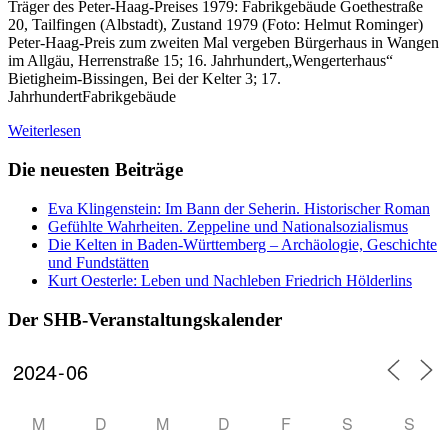
Träger des Peter-Haag-Preises 1979: Fabrikgebäude Goethestraße
20, Tailfingen (Albstadt), Zustand 1979 (Foto: Helmut Rominger)
Peter-Haag-Preis zum zweiten Mal vergeben Bürgerhaus in Wangen
im Allgäu, Herrenstraße 15; 16. Jahrhundert„Wengerterhaus“
Bietigheim-Bissingen, Bei der Kelter 3; 17.
JahrhundertFabrikgebäude
Weiterlesen
Die neuesten Beiträge
Eva Klingenstein: Im Bann der Seherin. Historischer Roman
Gefühlte Wahrheiten. Zeppeline und Nationalsozialismus
Die Kelten in Baden-Württemberg – Archäologie, Geschichte
und Fundstätten
Kurt Oesterle: Leben und Nachleben Friedrich Hölderlins
Der SHB-Veranstaltungskalender
M
D
M
D
F
S
S