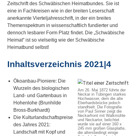
Zeitschrift des Schwäbischen Heimatbundes. Sie ist
eine in Fachkreisen wie in der breiten Leserschaft
anerkannte Vierteljahresschrift, in der ein breites
Themenspektrum in wissenschaftlich fundierter und
dennoch lesbarer Form Platz findet. Die „Schwäbische
Heimat“ ist so vielseitig wie der Schwäbische
Heimatbund selbst!
Inhaltsverzeichnis 2021|4
Ökoanbau-Pioniere: Die
Wurzeln des biologischen
Am 26. Mai 1872 führte der
Neckar in Tübingen starkes
Land- und Gartenbaus in
Hochwasser, dem die alte
Hohenlohe (Brunhilde
Eberhardsbrücke jedoch
standhielt. Die Fotografie
Bross-Burkhardt)
von Paul Sinner zeigt die
Neckarfront mit Walkmühle
Die Kulturlandschaftspreise
und Neckartor, belichtet
wurde sie auf einer 160 x
des Jahres 2021:
245 mm großen Glasplatte,
Landschaft mit Kopf und
die altersbedingt einige