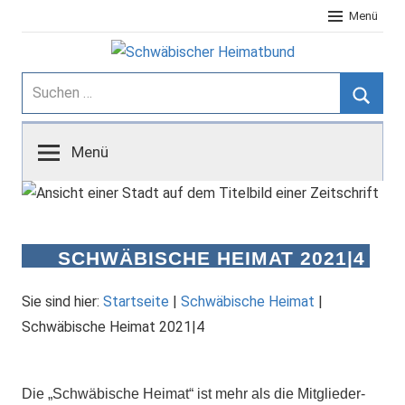
Zum
Menü
Inhalt
springen
Schwäbischer
Suchen
nach:
Suche
Heimatbund
Menü
SCHWÄBISCHE HEIMAT 2021|4
Sie sind hier:
Startseite
|
Schwäbische Heimat
|
Schwäbische Heimat 2021|4
Die „Schwäbische Heimat“ ist mehr als die Mitglieder-