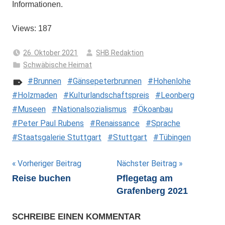
Informationen.
Views: 187
26. Oktober 2021
SHB Redaktion
Schwäbische Heimat
Brunnen
Gänsepeterbrunnen
Hohenlohe
Holzmaden
Kulturlandschaftspreis
Leonberg
Museen
Nationalsozialismus
Ökoanbau
Peter Paul Rubens
Renaissance
Sprache
Staatsgalerie Stuttgart
Stuttgart
Tübingen
Beitragsnavigation
Vorheriger Beitrag
Nächster Beitrag
Reise buchen
Pflegetag am
Grafenberg 2021
SCHREIBE EINEN KOMMENTAR