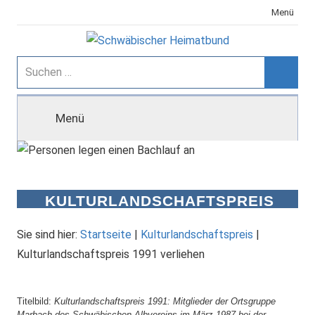
Zum
Menü
Inhalt
springen
Schwäbischer
Suchen
nach:
Suche
Heimatbund
Menü
KULTURLANDSCHAFTSPREIS
1991 VERLIEHEN
Sie sind hier:
Startseite
|
Kulturlandschaftspreis
|
Kulturlandschaftspreis 1991 verliehen
Titelbild:
Kulturlandschaftspreis 1991: Mitglieder der Ortsgruppe
Marbach des Schwäbischen Albvereins im März 1987 bei der