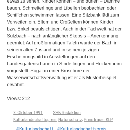
etwas zu sehen. Kinder können – und dürfen – Dämme
bauen, Schmetterlinge und Libellen beobachten oder
Schiffchen schwimmen lassen. Eine Sitzbank lädt zum
Verweilen ein, Eltern und Großeltern können Kinder
bzw. Enkel beaufsichtigen. Auch in der Fachwelt hat der
Sulzbach – nach anfänglicher Skepsis – Anerkennung
geerntet: Auf großformatigen Tafeln wurde der Bach in
seinem alten Zustand und in seinem jetzigen
Erscheinungsbild in Ausstellungen auf den
Landesgartenschauen in Sindelfingen und Hockenheim
vorgestellt. Sogar in einer Broschüre der
Wasserwirtschaftsverwaltung ist er als Musterbeispiel
erwähnt.
Views: 212
3. Oktober 1991
SHB Redaktion
Kulturlandschaftspreis
,
Naturschutz
,
Preisträger KLP
Kulturlandschaft
Kulturlandschaftspreis