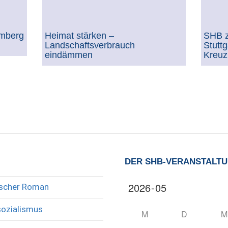
emberg
Heimat stärken –
SHB z
Landschaftsverbrauch
Stuttg
eindämmen
Kreuz
DER SHB-VERANSTALT
rischer Roman
sozialismus
M
D
M