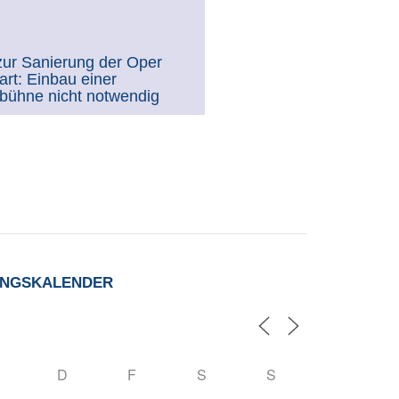
ur Sanierung der Oper
art: Einbau einer
bühne nicht notwendig
UNGSKALENDER
D
F
S
S