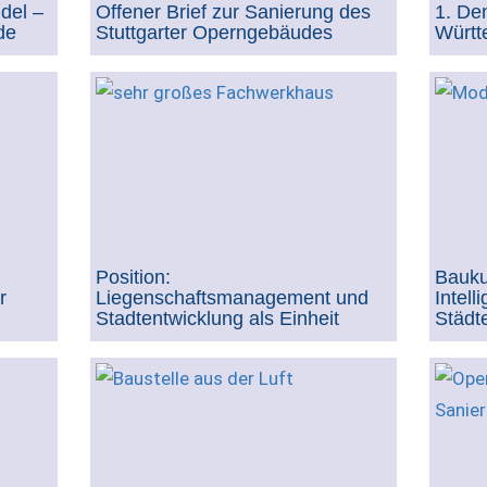
del –
Offener Brief zur Sanierung des
1. De
de
Stuttgarter Operngebäudes
Württ
Position:
Bauku
r
Liegenschaftsmanagement und
Intell
Stadtentwicklung als Einheit
Städt