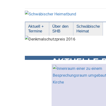
Zum
Inhalt
springen
Schwäbischer
Aktuell +
Über den
Schwäbische
Termine
SHB
Heimat
Heimatbund
AKTUELLE 
STÄDTEBAU