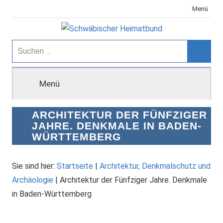
Zum
Menü
Inhalt
springen
Schwäbischer
Suchen
nach:
Suche
Heimatbund
Menü
ARCHITEKTUR DER FÜNFZIGER
JAHRE. DENKMALE IN BADEN-
WÜRTTEMBERG
Sie sind hier:
Startseite
|
Architektur, Denkmalschutz und
Archäologie
|
Architektur der Fünfziger Jahre. Denkmale
in Baden-Württemberg