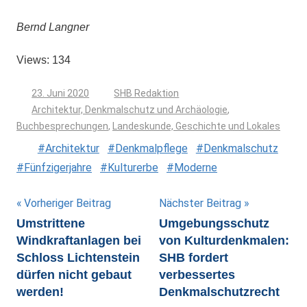
Bernd Langner
Views: 134
23. Juni 2020
SHB Redaktion
Architektur, Denkmalschutz und Archäologie
,
Buchbesprechungen
,
Landeskunde, Geschichte und Lokales
Architektur
Denkmalpflege
Denkmalschutz
Fünfzigerjahre
Kulturerbe
Moderne
Beitragsnavigation
Vorheriger Beitrag
Nächster Beitrag
Umstrittene
Umgebungsschutz
Windkraftanlagen bei
von Kulturdenkmalen:
Schloss Lichtenstein
SHB fordert
dürfen nicht gebaut
verbessertes
werden!
Denkmalschutzrecht