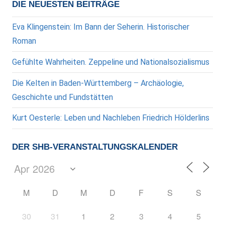
DIE NEUESTEN BEITRÄGE
Eva Klingenstein: Im Bann der Seherin. Historischer
Roman
Gefühlte Wahrheiten. Zeppeline und Nationalsozialismus
Die Kelten in Baden-Württemberg – Archäologie,
Geschichte und Fundstätten
Kurt Oesterle: Leben und Nachleben Friedrich Hölderlins
DER SHB-VERANSTALTUNGSKALENDER
M
D
M
D
F
S
S
30
31
1
2
3
4
5