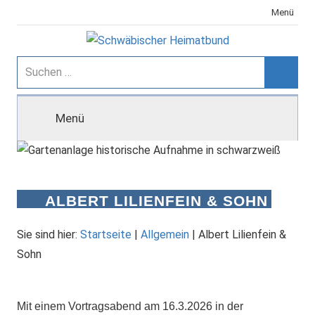
Zum
Menü
Inhalt
springen
Schwäbischer
Suchen
nach:
Suche
Heimatbund
Menü
ALBERT LILIENFEIN & SOHN
Sie sind hier:
Startseite
|
Allgemein
|
Albert Lilienfein &
Sohn
Mit einem Vortragsabend am 16.3.2026 in der