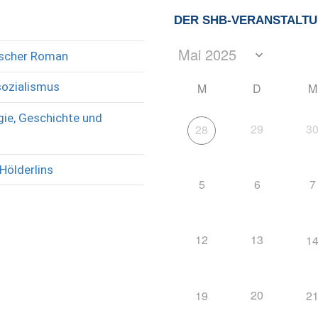
DER SHB-VERANSTALT
rischer Roman
sozialismus
M
D
M
ie, Geschichte und
29
3
28
Hölderlins
5
6
7
12
13
1
20
19
2