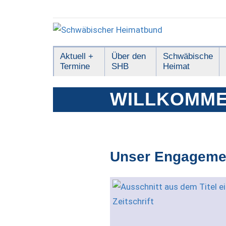
Zum
Inhalt
springen
Schwäbischer
Aktuell +
Über den
Schwäbische
Termine
SHB
Heimat
Heimatbund
WILLKOMME
Unser Engageme