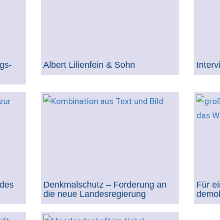
gs-
Albert Lilienfein & Sohn
Inter
 des
Denkmalschutz – Forderung an
Für e
die neue Landesregierung
demok