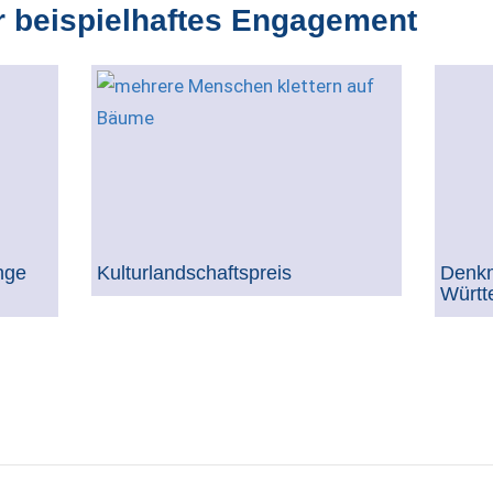
r beispielhaftes Engagement
nge
Kulturlandschaftspreis
Denkm
Württ