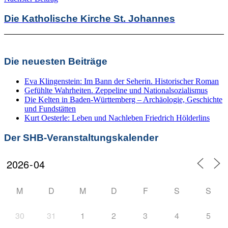
Die Katholische Kirche St. Johannes
Die neuesten Beiträge
Eva Klingenstein: Im Bann der Seherin. Historischer Roman
Gefühlte Wahrheiten. Zeppeline und Nationalsozialismus
Die Kelten in Baden-Württemberg – Archäologie, Geschichte
und Fundstätten
Kurt Oesterle: Leben und Nachleben Friedrich Hölderlins
Der SHB-Veranstaltungskalender
M
D
M
D
F
S
S
30
31
1
2
3
4
5