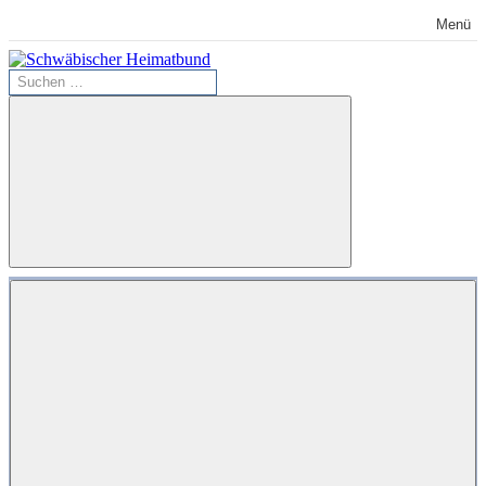
Zum
Menü
Inhalt
springen
Suchen
Schwäbischer
nach:
Heimatbund
Suchen