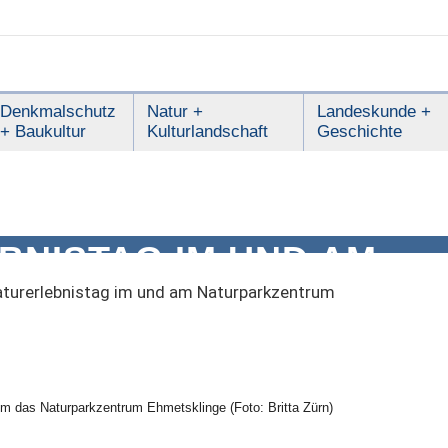
Denkmalschutz
Natur +
Landeskunde +
+ Baukultur
Kulturlandschaft
Geschichte
BNISTAG IM UND AM
KZENTRUM
turerlebnistag im und am Naturparkzentrum
 um das Naturparkzentrum Ehmetsklinge (Foto: Britta Zürn)