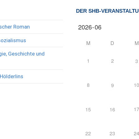
DER SHB-VERANSTALT
rischer Roman
sozialismus
M
D
M
ie, Geschichte und
1
2
3
Hölderlins
8
1
9
1
15
16
22
23
2