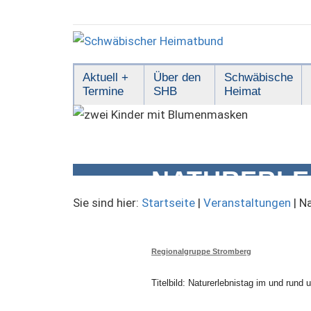
Zum
Inhalt
springen
Schwäbischer
Aktuell +
Über den
Schwäbische
Termine
SHB
Heimat
Heimatbund
NATURERLE
NATURPAR
Sie sind hier:
Startseite
|
Veranstaltungen
|
Na
Regionalgruppe Stromberg
Titelbild: Naturerlebnistag im und rund