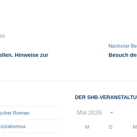
ion
Nächster Be
llen. Hinweise zur
Besuch der
DER SHB-VERANSTALT
rischer Roman
sozialismus
M
D
M