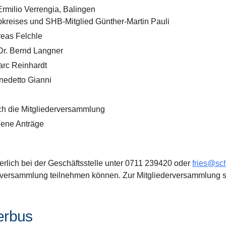
Ermilio Verrengia, Balingen
bkreises und SHB-Mitglied Günther-Martin Pauli
reas Felchle
 Dr. Bernd Langner
arc Reinhardt
nedetto Gianni
ch die Mitgliederversammlung
gene Anträge
derlich bei der Geschäftsstelle unter 0711 239420 oder
fries@sc
tversammlung teilnehmen können. Zur Mitgliederversammlung 
erbus