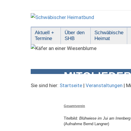
Zum
Inhalt
springen
Schwäbischer
Aktuell +
Über den
Schwäbische
Termine
SHB
Heimat
Heimatbund
MITGLIEDE
Sie sind hier:
Startseite
|
Veranstaltungen
|
Mi
Gesamtverein
Titelbild:
Blühwiese im Jui am Irrenberg
(Aufnahme Bernd Langner)