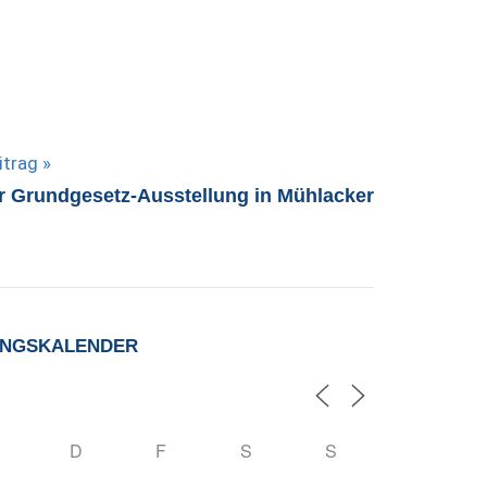
itrag
 Grundgesetz-Ausstellung in Mühlacker
UNGSKALENDER
D
F
S
S