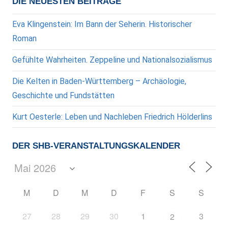
DIE NEUESTEN BEITRÄGE
Eva Klingenstein: Im Bann der Seherin. Historischer
Roman
Gefühlte Wahrheiten. Zeppeline und Nationalsozialismus
Die Kelten in Baden-Württemberg – Archäologie,
Geschichte und Fundstätten
Kurt Oesterle: Leben und Nachleben Friedrich Hölderlins
DER SHB-VERANSTALTUNGSKALENDER
M
D
M
D
F
S
S
27
28
29
30
1
3
2