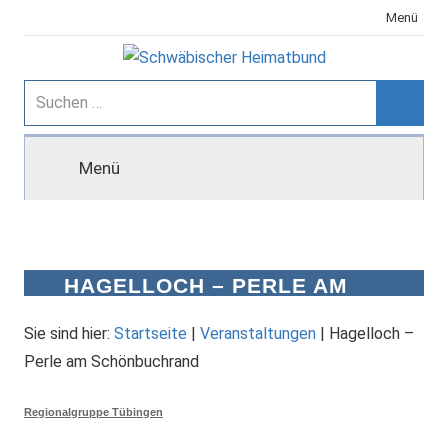
Zum
Menü
Inhalt
springen
Schwäbischer
Suchen
nach:
Suche
Heimatbund
Menü
HAGELLOCH – PERLE AM
SCHÖNBUCHRAND
Sie sind hier:
Startseite
|
Veranstaltungen
|
Hagelloch –
Perle am Schönbuchrand
Regionalgruppe Tübingen