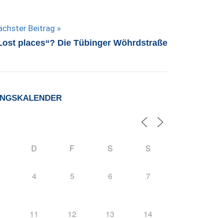
ächster Beitrag
Lost places“? Die Tübinger Wöhrdstraße
UNGSKALENDER
D
F
S
S
4
5
6
7
0
11
12
13
14