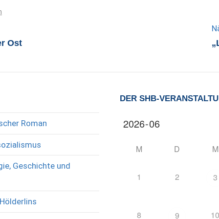
n
N
r Ost
„
DER SHB-VERANSTALT
rischer Roman
sozialismus
M
D
M
ie, Geschichte und
1
2
3
Hölderlins
8
1
9