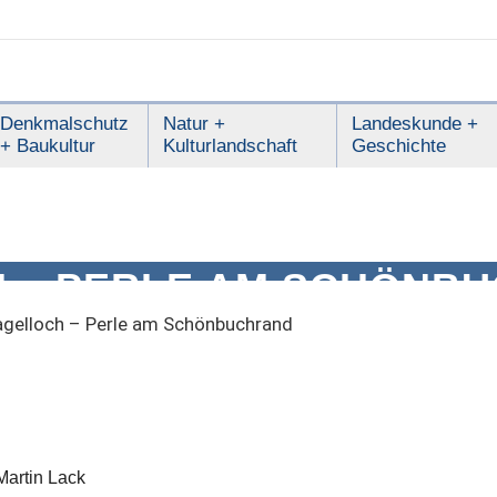
Denkmalschutz
Natur +
Landeskunde +
+ Baukultur
Kulturlandschaft
Geschichte
 – PERLE AM SCHÖNB
gelloch – Perle am Schönbuchrand
Martin Lack