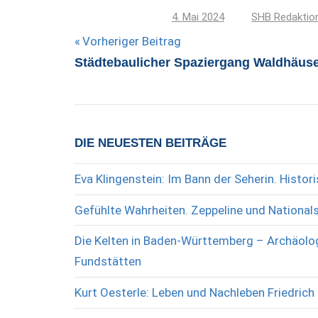
4. Mai 2024
SHB Redaktio
Beitragsnavigation
Vorheriger Beitrag
Städtebaulicher Spaziergang Waldhäuse
DIE NEUESTEN BEITRÄGE
Eva Klingenstein: Im Bann der Seherin. Histo
Gefühlte Wahrheiten. Zeppeline und National
Die Kelten in Baden-Württemberg – Archäolog
Fundstätten
Kurt Oesterle: Leben und Nachleben Friedrich 