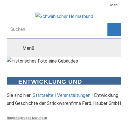
Zum
Menü
Inhalt
springen
Schwäbischer
Suchen
nach:
Suche
Heimatbund
Menü
ENTWICKLUNG UND
GESCHICHTE DER
STRICKWARENFIRMA FERD.
Sie sind hier:
Startseite
|
Veranstaltungen
|
Entwicklung
HAUBER GMBH
und Geschichte der Strickwarenfirma Ferd. Hauber GmbH
Regionalgruppe Nürtingen