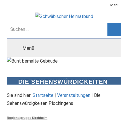
Zum
Menü
Inhalt
springen
Schwäbischer
Suchen
nach:
Suche
Heimatbund
Menü
DIE SEHENSWÜRDIGKEITEN
PLOCHINGENS
Sie sind hier:
Startseite
|
Veranstaltungen
|
Die
Sehenswürdigkeiten Plochingens
Regionalgruppe Kirchheim