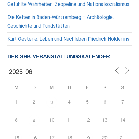
Gefühlte Wahrheiten. Zeppeline und Nationalsozialismus
Die Kelten in Baden-Württemberg – Archäologie,
Geschichte und Fundstätten
Kurt Oesterle: Leben und Nachleben Friedrich Hölderlins
DER SHB-VERANSTALTUNGSKALENDER
M
D
M
D
F
S
S
1
2
4
5
6
7
3
8
10
11
12
13
14
9
17
18
20
15
16
19
21