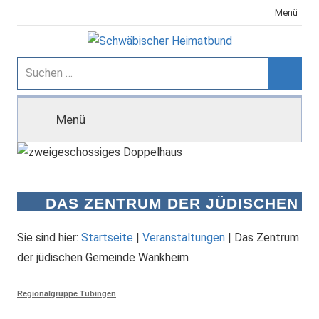
Zum
Menü
Inhalt
springen
Schwäbischer
Suchen
nach:
Suche
Heimatbund
Menü
DAS ZENTRUM DER JÜDISCHEN
GEMEINDE WANKHEIM
Sie sind hier:
Startseite
|
Veranstaltungen
|
Das Zentrum
der jüdischen Gemeinde Wankheim
Regionalgruppe Tübingen