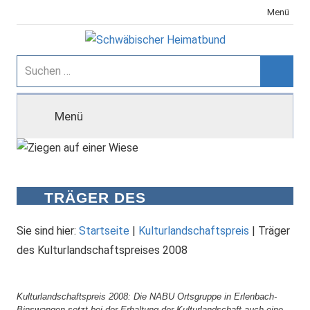
Zum
Menü
Inhalt
springen
Schwäbischer
Suchen
nach:
Suche
Heimatbund
Menü
TRÄGER DES
KULTURLANDSCHAFTSPREISES
2008
Sie sind hier:
Startseite
|
Kulturlandschaftspreis
|
Träger
des Kulturlandschaftspreises 2008
Kulturlandschaftspreis 2008: Die NABU Ortsgruppe in Erlenbach-
Binswangen setzt bei der Erhaltung der Kulturlandschaft auch eine