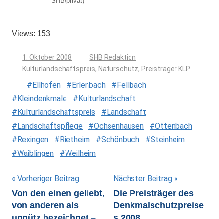
SHB/privat)
Views: 153
1. Oktober 2008
SHB Redaktion
Kulturlandschaftspreis
,
Naturschutz
,
Preisträger KLP
Ellhofen
Erlenbach
Fellbach
Kleindenkmale
Kulturlandschaft
Kulturlandschaftspreis
Landschaft
Landschaftspflege
Ochsenhausen
Ottenbach
Rexingen
Rietheim
Schönbuch
Steinheim
Waiblingen
Weilheim
Beitragsnavigation
Vorheriger Beitrag
Nächster Beitrag
Von den einen geliebt,
Die Preisträger des
von anderen als
Denkmalschutzpreise
unnütz bezeichnet –
s 2008