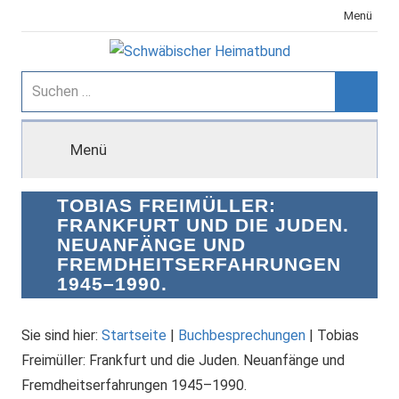
Zum
Menü
Inhalt
springen
Schwäbischer
Suchen
nach:
Suche
Heimatbund
Menü
TOBIAS FREIMÜLLER:
FRANKFURT UND DIE JUDEN.
NEUANFÄNGE UND
FREMDHEITSERFAHRUNGEN
1945–1990.
Sie sind hier:
Startseite
|
Buchbesprechungen
|
Tobias
Freimüller: Frankfurt und die Juden. Neuanfänge und
Fremdheitserfahrungen 1945–1990.