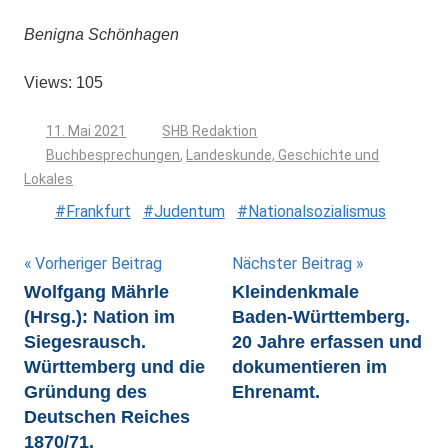
Benigna Schönhagen
Views: 105
11. Mai 2021
SHB Redaktion
Buchbesprechungen
,
Landeskunde, Geschichte und
Lokales
Frankfurt
Judentum
Nationalsozialismus
Beitragsnavigation
Vorheriger Beitrag
Nächster Beitrag
Wolfgang Mährle
Kleindenkmale
(Hrsg.): Nation im
Baden-Württemberg.
Siegesrausch.
20 Jahre erfassen und
Württemberg und die
dokumentieren im
Gründung des
Ehrenamt.
Deutschen Reiches
1870/71.