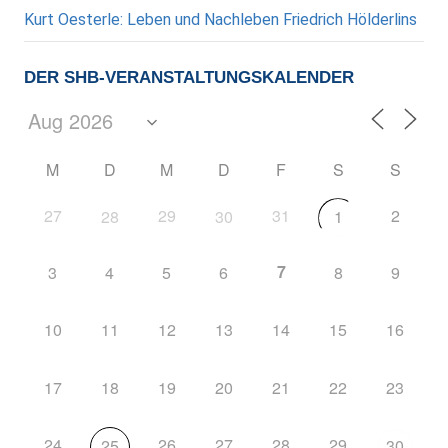
Kurt Oesterle: Leben und Nachleben Friedrich Hölderlins
DER SHB-VERANSTALTUNGSKALENDER
M
D
M
D
F
S
S
27
29
31
2
28
30
1
7
3
4
5
6
8
9
10
11
12
13
14
15
16
17
18
19
20
21
22
23
24
26
27
28
29
25
30