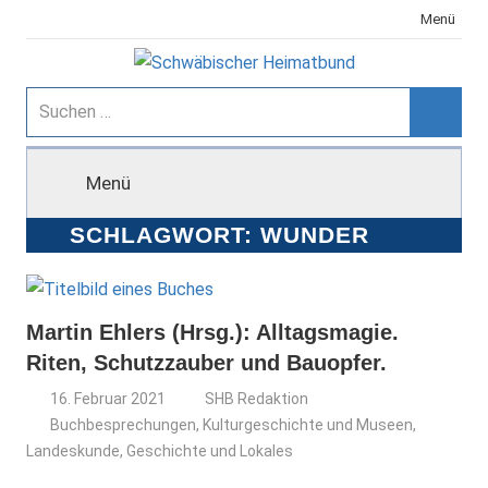
Zum
Menü
Inhalt
springen
Schwäbischer
Suchen
nach:
Suche
Heimatbund
Menü
SCHLAGWORT:
WUNDER
Martin Ehlers (Hrsg.): Alltagsmagie.
Riten, Schutzzauber und Bauopfer.
16. Februar 2021
SHB Redaktion
Buchbesprechungen
,
Kulturgeschichte und Museen
,
Landeskunde, Geschichte und Lokales