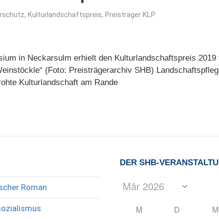
rschutz
,
Kulturlandschaftspreis
,
Preisträger KLP
um in Neckarsulm erhielt den Kulturlandschaftspreis 2019 f
einstöckle“ (Foto: Preisträgerarchiv SHB) Landschaftspflege
rohte Kulturlandschaft am Rande
DER SHB-VERANSTALT
rischer Roman
sozialismus
M
D
M