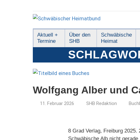
Zum
Inhalt
springen
Schwäbischer
Aktuell +
Über den
Schwäbische
Termine
SHB
Heimat
Heimatbund
SCHLAGWO
Wolfgang Alber und Ca
11. Februar 2026
SHB Redaktion
Buch
8 Grad Verlag, Freiburg 2025.
Schwäbische Alb nicht gerade 