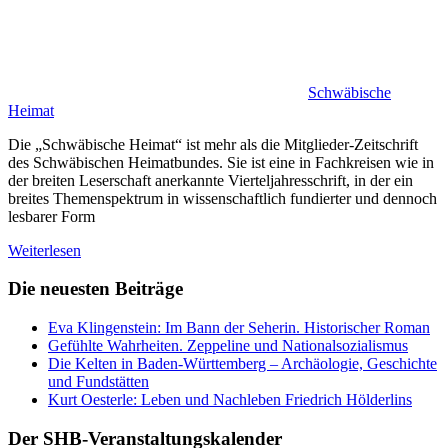
Schwäbische
Heimat
Die „Schwäbische Heimat“ ist mehr als die Mitglieder-Zeitschrift
des Schwäbischen Heimatbundes. Sie ist eine in Fachkreisen wie in
der breiten Leserschaft anerkannte Vierteljahresschrift, in der ein
breites Themenspektrum in wissenschaftlich fundierter und dennoch
lesbarer Form
Weiterlesen
Die neuesten Beiträge
Eva Klingenstein: Im Bann der Seherin. Historischer Roman
Gefühlte Wahrheiten. Zeppeline und Nationalsozialismus
Die Kelten in Baden-Württemberg – Archäologie, Geschichte
und Fundstätten
Kurt Oesterle: Leben und Nachleben Friedrich Hölderlins
Der SHB-Veranstaltungskalender