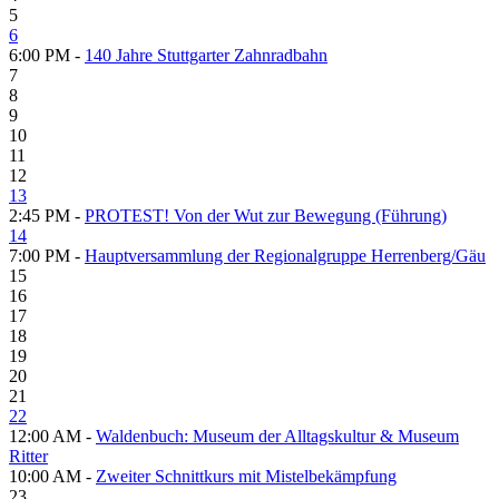
5
6
6:00 PM -
140 Jahre Stuttgarter Zahnradbahn
7
8
9
10
11
12
13
2:45 PM -
PROTEST! Von der Wut zur Bewegung (Führung)
14
7:00 PM -
Hauptversammlung der Regionalgruppe Herrenberg/Gäu
15
16
17
18
19
20
21
22
12:00 AM -
Waldenbuch: Museum der Alltagskultur & Museum
Ritter
10:00 AM -
Zweiter Schnittkurs mit Mistelbekämpfung
23