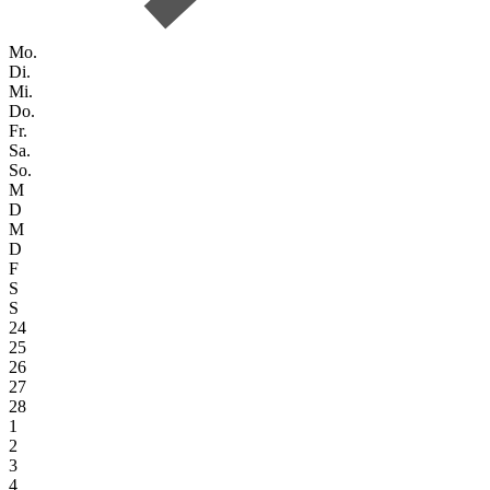
Mo.
Di.
Mi.
Do.
Fr.
Sa.
So.
M
D
M
D
F
S
S
24
25
26
27
28
1
2
3
4