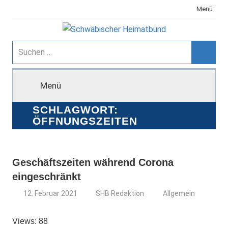
Zum
Menü
Inhalt
springen
Schwäbischer
Suchen
nach:
Suche
Heimatbund
Menü
SCHLAGWORT:
ÖFFNUNGSZEITEN
Geschäftszeiten während Corona
eingeschränkt
12. Februar 2021
SHB Redaktion
Allgemein
Views: 88