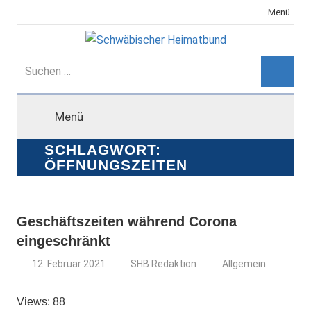
Zum
Menü
Inhalt
springen
Schwäbischer
Suchen
nach:
Suche
Heimatbund
Menü
SCHLAGWORT:
ÖFFNUNGSZEITEN
Geschäftszeiten während Corona
eingeschränkt
12. Februar 2021
SHB Redaktion
Allgemein
Views: 88