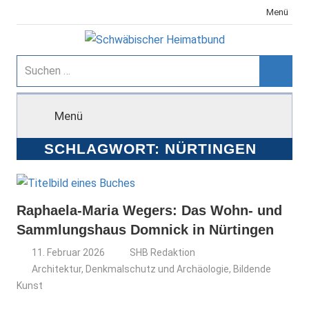
Zum
Menü
Inhalt
springen
Schwäbischer
Suchen
nach:
Suche
Heimatbund
Menü
SCHLAGWORT:
NÜRTINGEN
Raphaela-Maria Wegers: Das Wohn- und
Sammlungshaus Domnick in Nürtingen
11. Februar 2026
SHB Redaktion
Architektur, Denkmalschutz und Archäologie
,
Bildende
Kunst