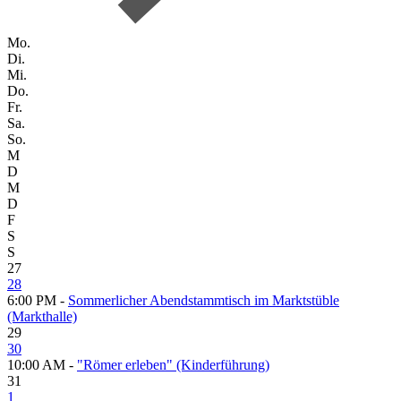
Mo.
Di.
Mi.
Do.
Fr.
Sa.
So.
M
D
M
D
F
S
S
27
28
6:00 PM -
Sommerlicher Abendstammtisch im Marktstüble
(Markthalle)
29
30
10:00 AM -
"Römer erleben" (Kinderführung)
31
1