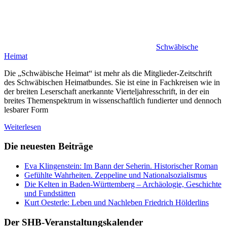
Schwäbische
Heimat
Die „Schwäbische Heimat“ ist mehr als die Mitglieder-Zeitschrift
des Schwäbischen Heimatbundes. Sie ist eine in Fachkreisen wie in
der breiten Leserschaft anerkannte Vierteljahresschrift, in der ein
breites Themenspektrum in wissenschaftlich fundierter und dennoch
lesbarer Form
Weiterlesen
Die neuesten Beiträge
Eva Klingenstein: Im Bann der Seherin. Historischer Roman
Gefühlte Wahrheiten. Zeppeline und Nationalsozialismus
Die Kelten in Baden-Württemberg – Archäologie, Geschichte
und Fundstätten
Kurt Oesterle: Leben und Nachleben Friedrich Hölderlins
Der SHB-Veranstaltungskalender