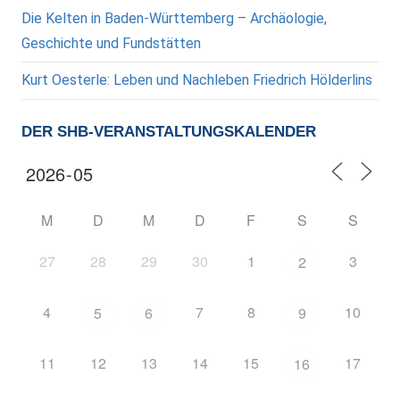
Die Kelten in Baden-Württemberg – Archäologie,
Geschichte und Fundstätten
Kurt Oesterle: Leben und Nachleben Friedrich Hölderlins
DER SHB-VERANSTALTUNGSKALENDER
M
D
M
D
F
S
S
27
28
29
30
1
3
2
4
7
8
10
5
6
9
11
12
13
14
15
17
16