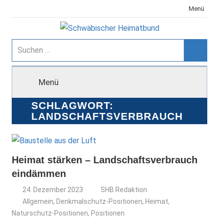
Zum
Menü
Inhalt
springen
Schwäbischer
Suchen
nach:
Suche
Heimatbund
Menü
SCHLAGWORT:
LANDSCHAFTSVERBRAUCH
Heimat stärken – Landschaftsverbrauch
eindämmen
24. Dezember 2023
SHB Redaktion
Allgemein
,
Denkmalschutz-Positionen
,
Heimat
,
Naturschutz-Positionen
,
Positionen