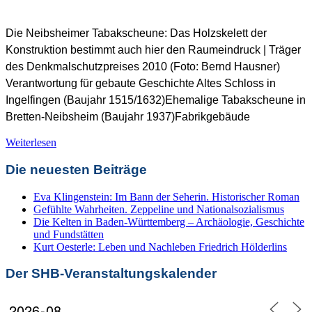
SHB Redaktion
Die Neibsheimer Tabakscheune: Das Holzskelett der
Konstruktion bestimmt auch hier den Raumeindruck | Träger
des Denkmalschutzpreises 2010 (Foto: Bernd Hausner)
Verantwortung für gebaute Geschichte Altes Schloss in
Ingelfingen (Baujahr 1515/1632)Ehemalige Tabakscheune in
Bretten-Neibsheim (Baujahr 1937)Fabrikgebäude
Denkmalschutz +
Weiterlesen
Baukultur
,
Denkmalschutzpreis
,
Preisträger DSP
Die neuesten Beiträge
Eva Klingenstein: Im Bann der Seherin. Historischer Roman
Gefühlte Wahrheiten. Zeppeline und Nationalsozialismus
Die Kelten in Baden-Württemberg – Archäologie, Geschichte
und Fundstätten
Kurt Oesterle: Leben und Nachleben Friedrich Hölderlins
Der SHB-Veranstaltungskalender