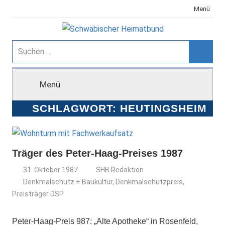
Zum
Menü
Inhalt
springen
Schwäbischer
Suchen
nach:
Suche
Heimatbund
Menü
SCHLAGWORT:
HEUTINGSHEIM
Träger des Peter-Haag-Preises 1987
31. Oktober 1987
SHB Redaktion
Denkmalschutz + Baukultur
,
Denkmalschutzpreis
,
Preisträger DSP
Peter-Haag-Preis 987: „Alte Apotheke“ in Rosenfeld,