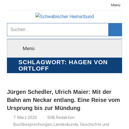
Zum
Menü
Inhalt
springen
Schwäbischer
Suchen
nach:
Suche
Heimatbund
Menü
SCHLAGWORT:
HAGEN VON
ORTLOFF
Jürgen Schedler, Ulrich Maier: Mit der
Bahn am Neckar entlang. Eine Reise vom
Ursprung bis zur Mündung
7. März 2020
SHB Redaktion
Buchbesprechungen
,
Landeskunde, Geschichte und