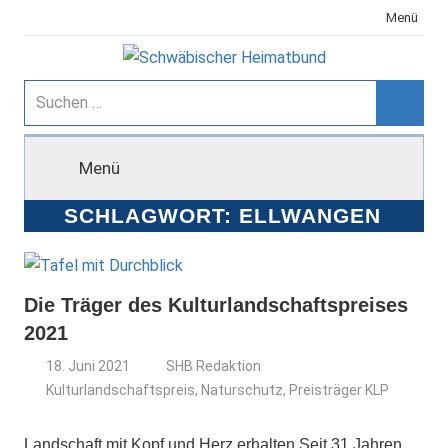
Zum
Menü
Inhalt
springen
Schwäbischer
Suchen
nach:
Suche
Heimatbund
Menü
SCHLAGWORT:
ELLWANGEN
Die Träger des Kulturlandschaftspreises
2021
18. Juni 2021
SHB Redaktion
Kulturlandschaftspreis
,
Naturschutz
,
Preisträger KLP
Landschaft mit Kopf und Herz erhalten Seit 31 Jahren