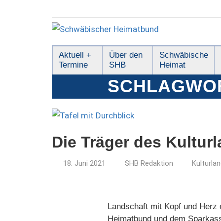
Zum
Inhalt
springen
Schwäbischer
Aktuell +
Über den
Schwäbische
Termine
SHB
Heimat
Heimatbund
SCHLAGWO
Die Träger des Kultur
18. Juni 2021
SHB Redaktion
Kulturla
Landschaft mit Kopf und Herz 
Heimatbund und dem Sparkassen