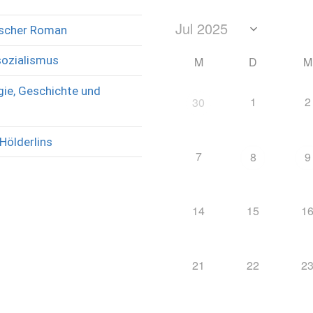
rischer Roman
sozialismus
M
D
M
ie, Geschichte und
1
2
30
Hölderlins
7
8
9
14
15
1
21
22
2