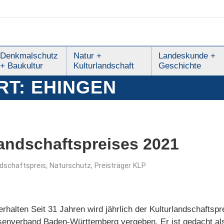
Denkmalschutz
Natur +
Landeskunde +
+ Baukultur
Kulturlandschaft
Geschichte
RT:
EHINGEN
landschaftspreises 2021
ndschaftspreis
,
Naturschutz
,
Preisträger KLP
erhalten Seit 31 Jahren wird jährlich der Kulturlandschafts
verband Baden-Württemberg vergeben. Er ist gedacht als öf