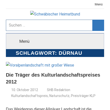
Zum
Menü
Inhalt
springen
Schwäbischer
Suchen
nach:
Suche
Heimatbund
Menü
SCHLAGWORT:
DÜRNAU
Die Träger des Kulturlandschaftspreises
2012
10. Oktober 2012
SHB Redaktion
Kulturlandschaftspreis
,
Naturschutz
,
Preisträger KLP
Das Weidegras dieser Allgäuer Landschaft ist die