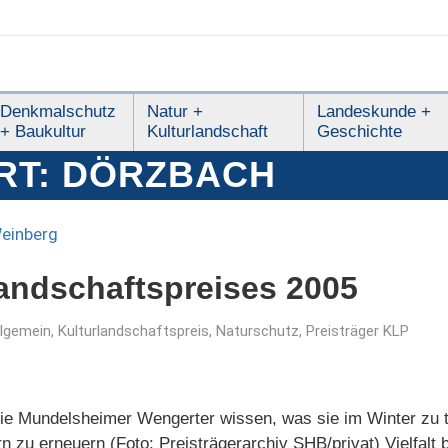
Denkmalschutz
Natur +
Landeskunde +
+ Baukultur
Kulturlandschaft
Geschichte
RT:
DÖRZBACH
landschaftspreises 2005
llgemein
,
Kulturlandschaftspreis
,
Naturschutz
,
Preisträger KLP
Die Mundelsheimer Wengerter wissen, was sie im Winter zu t
zu erneuern (Foto: Preisträgerarchiv SHB/privat) Vielfalt 