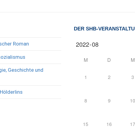
DER SHB-VERANSTALT
rischer Roman
sozialismus
M
D
M
ie, Geschichte und
1
2
3
Hölderlins
8
9
1
15
16
1