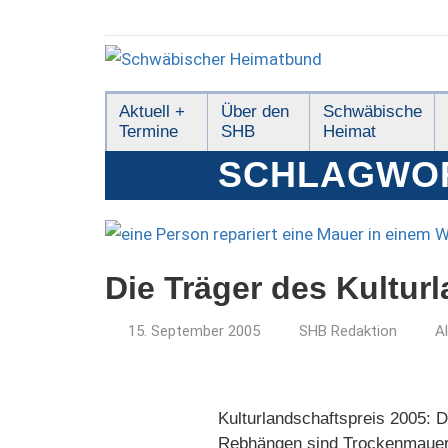
Zum
Inhalt
springen
Schwäbischer
Aktuell +
Über den
Schwäbische
Termine
SHB
Heimat
Heimatbund
SCHLAGWO
Die Träger des Kultur
15. September 2005
SHB Redaktion
A
Kulturlandschaftspreis 2005: 
Rebhängen sind Trockenmauern 