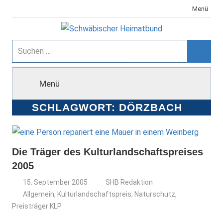
Zum
Menü
Inhalt
springen
Schwäbischer
Suchen
nach:
Suche
Heimatbund
Menü
SCHLAGWORT:
DÖRZBACH
Die Träger des Kulturlandschaftspreises
2005
15. September 2005
SHB Redaktion
Allgemein
,
Kulturlandschaftspreis
,
Naturschutz
,
Preisträger KLP