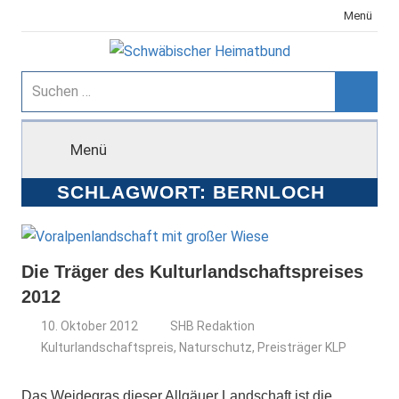
Zum
Menü
Inhalt
springen
Schwäbischer
Suchen
nach:
Suche
Heimatbund
Menü
SCHLAGWORT:
BERNLOCH
Die Träger des Kulturlandschaftspreises
2012
10. Oktober 2012
SHB Redaktion
Kulturlandschaftspreis
,
Naturschutz
,
Preisträger KLP
Das Weidegras dieser Allgäuer Landschaft ist die