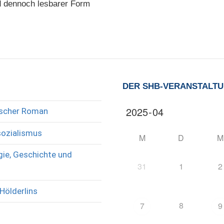
nd dennoch lesbarer Form
DER SHB-VERANSTALT
rischer Roman
sozialismus
M
D
M
ie, Geschichte und
31
1
2
Hölderlins
8
7
9