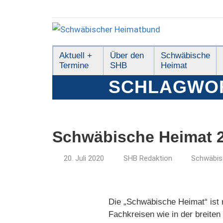
Zum
Inhalt
springen
Schwäbischer
Aktuell +
Über den
Schwäbische
Termine
SHB
Heimat
Heimatbund
SCHLAGWO
Schwäbische Heimat 2
20. Juli 2020
SHB Redaktion
Schwäbis
Die „Schwäbische Heimat“ ist m
Fachkreisen wie in der breiten