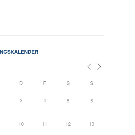
UNGSKALENDER
D
F
S
S
3
4
5
6
10
11
12
13