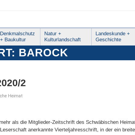
Denkmalschutz
Natur +
Landeskunde +
+ Baukultur
Kulturlandschaft
Geschichte
RT:
BAROCK
020/2
che Heimat
ehr als die Mitglieder-Zeitschrift des Schwäbischen Heimat
 Leserschaft anerkannte Vierteljahresschrift, in der ein bre