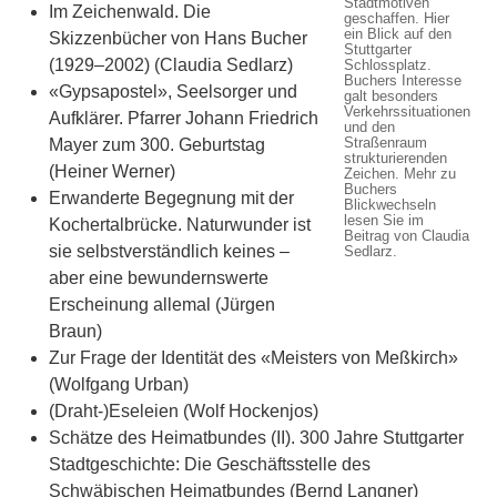
Stadtmotiven
Im Zeichenwald. Die
geschaffen. Hier
ein Blick auf den
Skizzenbücher von Hans Bucher
Stuttgarter
(1929–2002) (Claudia Sedlarz)
Schlossplatz.
Buchers Interesse
«Gypsapostel», Seelsorger und
galt besonders
Verkehrssituationen
Aufklärer. Pfarrer Johann Friedrich
und den
Straßenraum
Mayer zum 300. Geburtstag
strukturierenden
(Heiner Werner)
Zeichen. Mehr zu
Buchers
Erwanderte Begegnung mit der
Blickwechseln
lesen Sie im
Kochertalbrücke. Naturwunder ist
Beitrag von Claudia
sie selbstverständlich keines –
Sedlarz.
aber eine bewundernswerte
Erscheinung allemal (Jürgen
Braun)
Zur Frage der Identität des «Meisters von Meßkirch»
(Wolfgang Urban)
(Draht-)Eseleien (Wolf Hockenjos)
Schätze des Heimatbundes (II). 300 Jahre Stuttgarter
Stadtgeschichte: Die Geschäftsstelle des
Schwäbischen Heimatbundes (Bernd Langner)