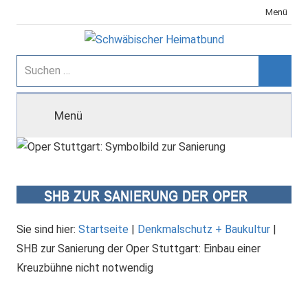
Zum
Menü
Inhalt
springen
Schwäbischer
Suchen
nach:
Suche
Heimatbund
Menü
SHB ZUR SANIERUNG DER OPER
STUTTGART: EINBAU EINER
KREUZBÜHNE NICHT NOTWENDIG
Sie sind hier:
Startseite
|
Denkmalschutz + Baukultur
|
SHB zur Sanierung der Oper Stuttgart: Einbau einer
Kreuzbühne nicht notwendig