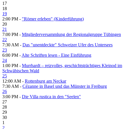
17
18
19
2:00 PM -
"Römer erleben" (Kinderführung)
20
21
7:00 PM -
Mitgliederversammlung der Regionalgruppe Tübingen
22
7:30 AM -
Das "unentdeckte" Schweizer Ufer des Untersees
23
6:00 PM -
Alte Schriften lesen - Eine Einführung
24
1:00 PM -
Murrhardt – reizvolles, geschichtsträchtiges Kleinod im
Schwäbischen Wald
25
12:00 AM -
Rottenburg am Neckar
7:30 AM -
Cézanne in Basel und das Münster in Freiburg
26
3:00 PM -
Die Villa rustica in den "Seelen"
27
28
29
30
1
2