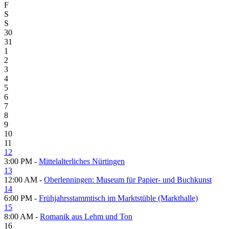
F
S
S
30
31
1
2
3
4
5
6
7
8
9
10
11
12
3:00 PM -
Mittelalterliches Nürtingen
13
12:00 AM -
Oberlenningen: Museum für Papier- und Buch­kunst
14
6:00 PM -
Frühjahrsstammtisch im Marktstüble (Markthalle)
15
8:00 AM -
Romanik aus Lehm und Ton
16