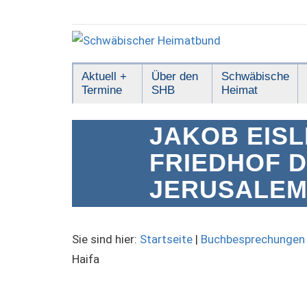
Zum
Inhalt
springen
Schwäbischer
Aktuell +
Über den
Schwäbische
Termine
SHB
Heimat
Heimatbund
JAKOB EISL
FRIEDHOF 
JERUSALEM 
Sie sind hier:
Startseite
|
Buchbesprechungen
Haifa