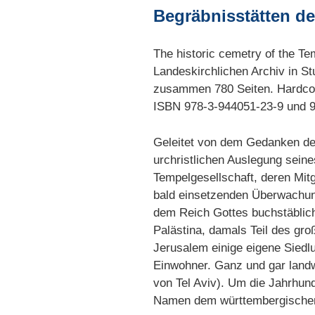
Begräbnisstätten de
The historic cemetry of the Te
Landeskirchlichen Archiv in St
zusammen 780 Seiten. Hardcove
ISBN 978-3-944051-23-9 und 9
Geleitet von dem Gedanken der
urchristlichen Auslegung sein
Tempelgesellschaft, deren Mit
bald einsetzenden Überwachung
dem Reich Gottes buchstäblic
Palästina, damals Teil des gr
Jerusalem einige eigene Siedlu
Einwohner. Ganz und gar landw
von Tel Aviv). Um die Jahrhun
Namen dem württembergischen 