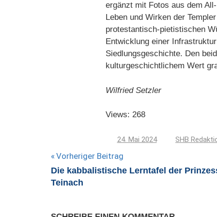
ergänzt mit Fotos aus dem All
Leben und Wirken der Templer 
protestantisch-pietistischen 
Entwicklung einer Infrastruktu
Siedlungsgeschichte. Den bei
kulturgeschichtlichem Wert gra
Wilfried Setzler
Views: 268
24. Mai 2024
SHB Redakti
Beitragsnavigation
Vorheriger Beitrag
Die kabbalistische Lerntafel der Prinzes
Teinach
SCHREIBE EINEN KOMMENTAR