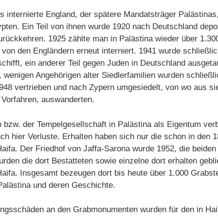
 internierte England, der spätere Mandatsträger Palästinas
pten. Ein Teil von ihnen wurde 1920 nach Deutschland deport
zurückkehren. 1925 zählte man in Palästina wieder über 1.3
von den Engländern erneut interniert. 1941 wurde schließlich
schifft, ein anderer Teil gegen Juden in Deutschland ausget
n, wenigen Angehörigen alter Siedlerfamilien wurden schlie
948 vertrieben und nach Zypern umgesiedelt, von wo aus si
 Vorfahren, auswanderten.
bzw. der Tempelgesellschaft in Palästina als Eigentum verb
uch hier Verluste. Erhalten haben sich nur die schon in den
aifa. Der Friedhof von Jaffa-Sarona wurde 1952, die beide
rden die dort Bestatteten sowie einzelne dort erhalten gebli
aifa. Insgesamt bezeugen dort bis heute über 1.000 Grabst
Palästina und deren Geschichte.
rungsschäden an den Grabmonumenten wurden für den in Haif