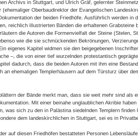
en Archivs in Stuttgart, und Ulrich Gräf, gelernter Steinmetz
 (ehemaliger Oberbaudirektor der Evangelischen Landeski
Dokumentation der beiden Friedhöfe. Ausführlich werden in 
, reichlich illustrierten Bänden die erhaltenen Grabsteine
läutern die Autoren die Formenvielfalt der Steine (Stelen, S
 ebenso wie die sie schmückenden Bekrönungen, Verzierung
in eigenes Kapitel widmen sie den beigegebenen Inschriften 
che –, die von einer tief wurzelnden protestantisch gepräg
pitel dadurch, dass die beiden Autoren mit ihm eine Bestan
h an ehemaligen Templerhäusern auf dem Türsturz über dem 
lättern der Bände merkt man, dass sie weit mehr sind als ei
umentation. Mit einer beinahe unglaublichen Akribie haben E
was sich zu den in Palästina siedelnden Templern finden lä
ondere dem landeskirchlichen in Stuttgart, sei es in Privatbe
 der auf diesen Friedhöfen bestatteten Personen Lebensläufe 