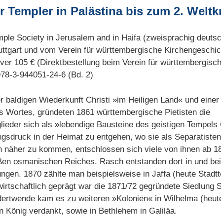
r Templer in Palästina bis zum 2. Weltk
mple Society in Jerusalem and in Haifa (zweisprachig deuts
uttgart und vom Verein für württembergische Kirchengeschic
r 105 € (Direktbestellung beim Verein für württembergisch
78-3-944051-24-6 (Bd. 2)
 baldigen Wiederkunft Christi »im Heiligen Land« und einer
es Wortes, gründeten 1861 württembergische Pietisten die
glieder sich als »lebendige Bausteine des geistigen Tempel
sdruck in der Heimat zu entgehen, wo sie als Separatiste
h näher zu kommen, entschlossen sich viele von ihnen ab 
oßen osmanischen Reiches. Rasch entstanden dort in und bei 
ngen. 1870 zählte man beispielsweise in Jaffa (heute Stadtte
irtschaftlich geprägt war die 1871/72 gegründete Siedlung 
dertwende kam es zu weiteren »Kolonien« in Wilhelma (heute
König verdankt, sowie in Bethlehem in Galiläa.