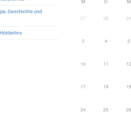
M
D
M
ie, Geschichte und
27
28
2
Hölderlins
3
4
5
11
1
10
17
18
1
24
25
2