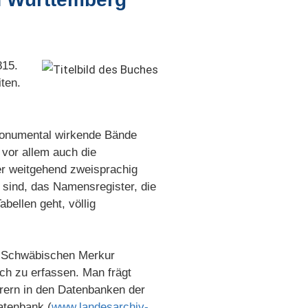
815.
ten.
 monumental wirkende Bände
vor allem auch die
her weitgehend zweisprachig
 sind, das Namensregister, die
bellen geht, völlig
en Schwäbischen Merkur
h zu erfassen. Man frägt
erern in den Datenbanken der
atenbank (
www.landesarchiv-