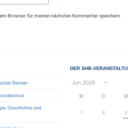
sem Browser für meinen nächsten Kommentar speichern.
DER SHB-VERANSTALT
rischer Roman
sozialismus
M
D
M
ie, Geschichte und
1
2
3