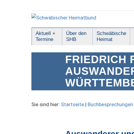
Zum
Inhalt
springen
Schwäbischer
Aktuell +
Über den
Schwäbische
Termine
SHB
Heimat
Heimatbund
FRIEDRICH 
AUSWANDER
WÜRTTEMBE
Sie sind hier:
Startseite
|
Buchbesprechungen
Auswanderer un