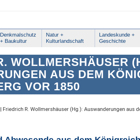
Denkmalschutz
Natur +
Landeskunde +
+ Baukultur
Kulturlandschaft
Geschichte
R. WOLLMERSHÄUSER (H
UNGEN AUS DEM KÖNI
RG VOR 1850
|
Friedrich R. Wollmershäuser (Hg.): Auswanderungen aus 
d Abwesende aus dem Königreich