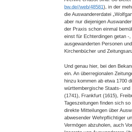
bw.de//web/48581
), in der me
die Auswandererdatei „Wolfgan
aber nur diejenigen Auswandere
der Praxis schon einmal bemüh
einst für Echterdingen getan -, 
ausgewanderten Personen und F
Kirchenbücher und Zeitungsan
Und genau hier, bei den Beka
ein. An überregionalen Zeitun
hinzu kommen ab etwa 1700 die
württembergische Staats- und R
(1741), Frankfurt (1615), Frei
Tageszeitungen finden sich so 
direkte Mitteilungen über Au
abwesender Wehrpflichtiger un
Vermögen abzuholen, auch Vor