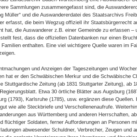
hrere Sammlungen zusammengefasst sind, die Auswandererd
g Müller“ und die Auswandererdatei des Staatsarchivs Freibu
r erfasst, die beim Wegzug offiziell ihr Staatsbürgerrecht 
t hat, die Auswanderer z.B. einer Gemeinde zu erfassen – 
stellt fest, dass die offiziellen Datenbanken nur einen Brucht
amilien enthalten. Eine viel wichtigere Quelle waren im Fal
zeigen.
nntmachungen und Anzeigen der Tageszeitungen und Wochenb
gen hat er den Schwäbischen Merkur und die Schwäbische Ch
 Stuttgardische Zeitung (ab 1831 Stuttgarter Zeitung), ab 1
egierungsblatt. Etwa 30 örtliche Blätter aus Augsburg (168
burg (1793), Karlsruhe (1785), usw. ergänzen diese Quellen. I
gut wie alle Steckbriefe und Verschollenenaufrufe. Weiterhi
swanderungen aus Württemberg und anderen Herrschaften, a
d flüchtiger Soldaten, ferner Aufforderungen an Personen mi
ladungen abwesender Schuldner, Verbrecher, Zeugen und an