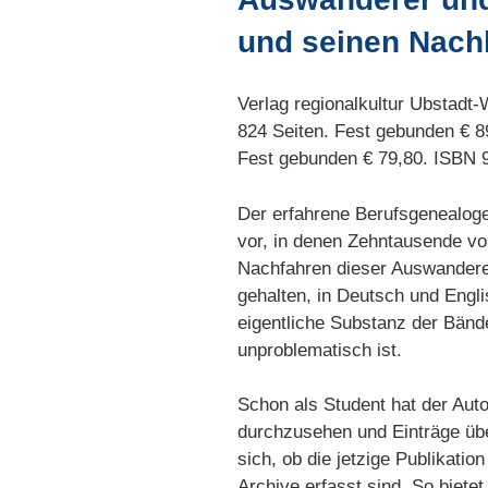
und seinen Nach
Verlag regionalkultur Ubstadt
824 Seiten. Fest gebunden € 8
Fest gebunden € 79,80. ISBN 
Der erfahrene Berufsgenealoge
vor, in denen Zehntausende vo
Nachfahren dieser Auswanderer 
gehalten, in Deutsch und Engl
eigentliche Substanz der Bände
unproblematisch ist.
Schon als Student hat der Aut
durchzusehen und Einträge üb
sich, ob die jetzige Publikati
Archive erfasst sind. So biet