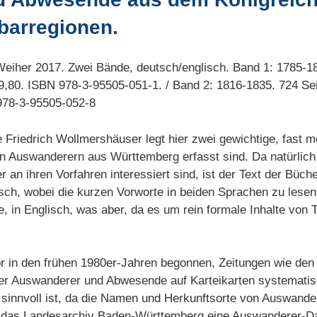
barregionen.
-Weiher 2017. Zwei Bände, deutsch/englisch. Band 1: 1785-1
9,80. ISBN 978-3-95505-051-1. / Band 2: 1816-1835. 724 Sei
978-3-95505-052-8
 Friedrich Wollmershäuser legt hier zwei gewichtige, fast
n Auswanderern aus Württemberg erfasst sind. Da natürlich 
an ihren Vorfahren interessiert sind, ist der Text der Büc
isch, wobei die kurzen Vorworte in beiden Sprachen zu lesen
, in Englisch, was aber, da es um rein formale Inhalte von Ta
or in den frühen 1980er-Jahren begonnen, Zeitungen wie d
er Auswanderer und Abwesende auf Karteikarten systematisc
on sinnvoll ist, da die Namen und Herkunftsorte von Auswand
et das Landesarchiv Baden-Württemberg eine Auswanderer-D