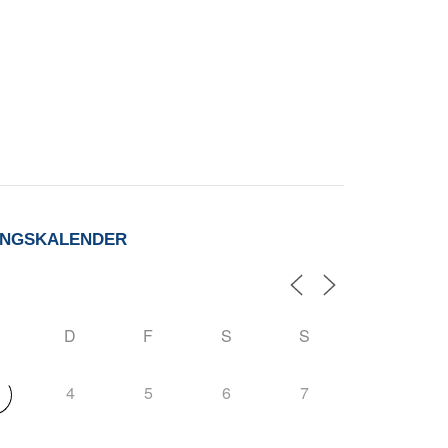
UNGSKALENDER
D
F
S
S
4
5
6
7