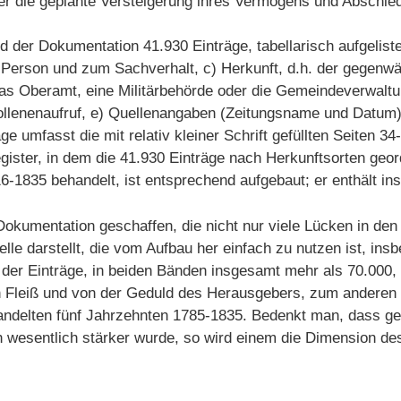
r die geplante Versteigerung ihres Vermögens und Abschie
 der Dokumentation 41.930 Einträge, tabellarisch aufgeliste
Person und zum Sachverhalt, c) Herkunft, d.h. der gegenwär
s Oberamt, eine Militärbehörde oder die Gemeindeverwaltung
lenenaufruf, e) Quellenangaben (Zeitungsname und Datum).
e umfasst die mit relativ kleiner Schrift gefüllten Seiten 3
egister, in dem die 41.930 Einträge nach Herkunftsorten geor
6-1835 behandelt, ist entsprechend aufgebaut; er enthält in
okumentation geschaffen, die nicht nur viele Lücken in den 
le darstellt, die vom Aufbau her einfach zu nutzen ist, ins
der Einträge, in beiden Bänden insgesamt mehr als 70.000, 
 Fleiß und von der Geduld des Herausgebers, zum anderen
andelten fünf Jahrzehnten 1785-1835. Bedenkt man, dass ge
 wesentlich stärker wurde, so wird einem die Dimension 