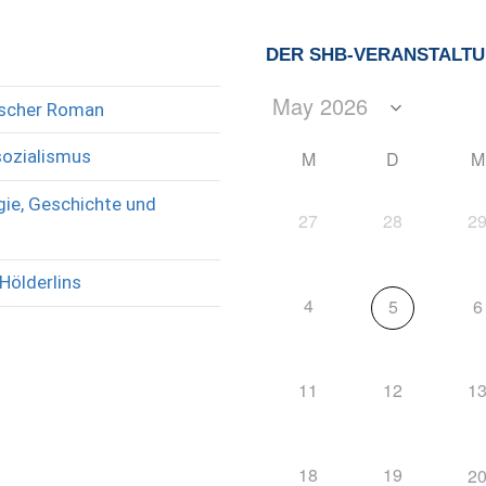
DER SHB-VERANSTALT
rischer Roman
sozialismus
M
D
M
ie, Geschichte und
27
28
2
Hölderlins
4
5
6
11
12
1
18
19
2