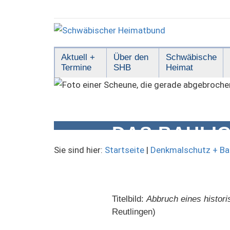
Zum
Inhalt
springen
Schwäbischer
Aktuell +
Über den
Schwäbische
Termine
SHB
Heimat
Heimatbund
DAS BAULI
BEDROHUNG
Sie sind hier:
Startseite
|
Denkmalschutz + Ba
Titelbild:
Abbruch eines histori
Reutlingen)