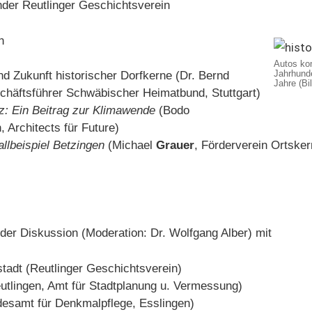
nder Reutlinger Geschichtsverein
n
Autos ko
Jahrhunde
 Zukunft historischer Dorfkerne (Dr. Bernd
Jahre (Bi
chäftsführer Schwäbischer Heimatbund, Stuttgart)
z: Ein Beitrag zur Klimawende
(Bodo
n, Architects für Future)
allbeispiel Betzingen
(Michael
Grauer
, Förderverein Ortsker
der Diskussion (Moderation: Dr. Wolfgang Alber) mit
stadt (Reutlinger Geschichtsverein)
utlingen, Amt für Stadtplanung u. Vermessung)
esamt für Denkmalpflege, Esslingen)