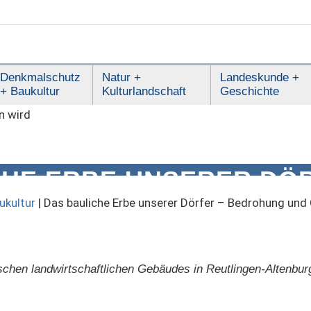
Denkmalschutz
Natur +
Landeskunde +
+ Baukultur
Kulturlandschaft
Geschichte
CHE ERBE UNSERER DÖR
 UND CHANCEN
ukultur
|
Das bauliche Erbe unserer Dörfer – Bedrohung und
schen landwirtschaftlichen Gebäudes in Reutlingen-Altenbur