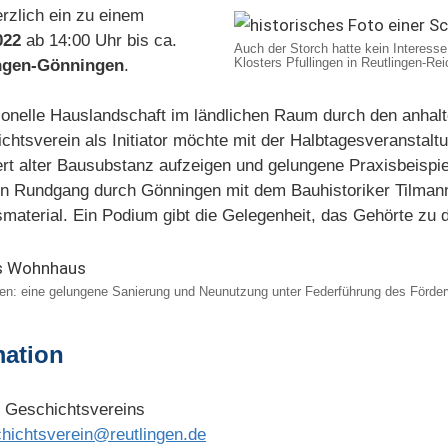
erzlich ein zu einem
022
ab 14:00 Uhr bis ca.
Auch der Storch hatte kein Interess
Klosters Pfullingen in Reutlingen-Re
ngen-Gönningen
.
ditionelle Hauslandschaft im ländlichen Raum durch den anh
chtsverein als Initiator möchte mit der Halbtagesveranstalt
t alter Bausubstanz aufzeigen und gelungene Praxisbeispi
ein Rundgang durch Gönningen mit dem Bauhistoriker Tilmann
aterial. Ein Podium gibt die Gelegenheit, das Gehörte zu d
en: eine gelungene Sanierung und Neunutzung unter Federführung des Förderv
mation
r Geschichtsvereins
hichtsverein@reutlingen.de