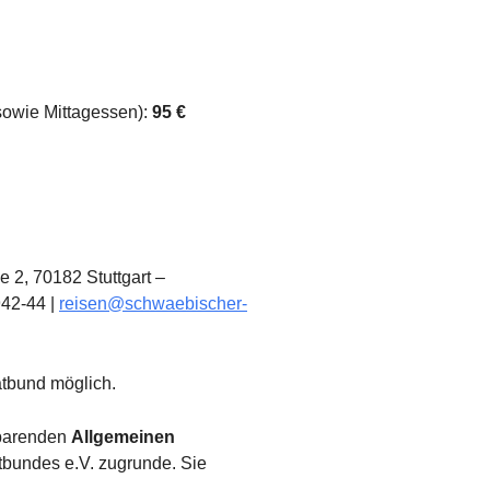
 sowie Mittagessen):
95 €
 2, 70182 Stuttgart –
942-44 |
reisen@schwaebischer-
atbund möglich.
nbarenden
Allgemeinen
bundes e.V. zugrunde. Sie