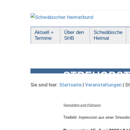
Zum
Inhalt
springen
Schwäbischer
Aktuell +
Über den
Schwäbische
Termine
SHB
Heimat
Heimatbund
STREUOBST
(EXKURSION
Sie sind hier:
Startseite
|
Veranstaltungen
|
St
Tagesfahrt und Führung
Titelbild:
Impression aus einer Streuob