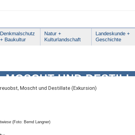
Denkmalschutz
Natur +
Landeskunde +
+ Baukultur
Kulturlandschaft
Geschichte
, MOSCHT UND DESTILL
)
reuobst, Moscht und Destillate (Exkursion)
stwiese
(Foto: Bernd Langner)