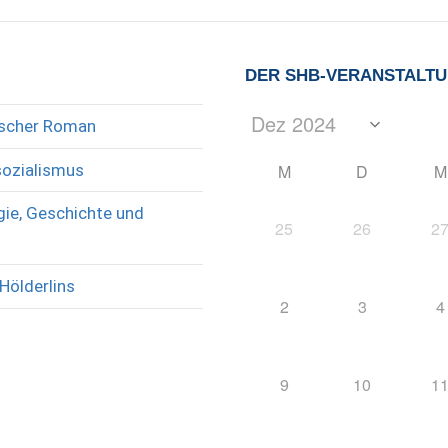
DER SHB-VERANSTALT
rischer Roman
sozialismus
M
D
M
ie, Geschichte und
25
26
2
Hölderlins
2
3
4
9
10
1