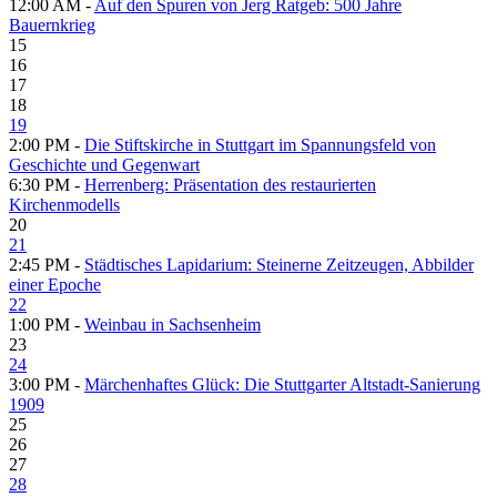
12:00 AM -
Auf den Spuren von Jerg Ratgeb: 500 Jahre
Bauernkrieg
15
16
17
18
19
2:00 PM -
Die Stiftskirche in Stuttgart im Spannungsfeld von
Geschichte und Gegenwart
6:30 PM -
Herrenberg: Präsentation des restaurierten
Kirchenmodells
20
21
2:45 PM -
Städtisches Lapidarium: Steinerne Zeitzeugen, Abbilder
einer Epoche
22
1:00 PM -
Weinbau in Sachsenheim
23
24
3:00 PM -
Märchenhaftes Glück: Die Stuttgarter Altstadt-Sanierung
1909
25
26
27
28