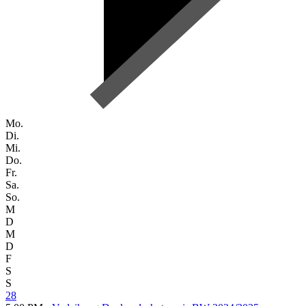
Mo.
Di.
Mi.
Do.
Fr.
Sa.
So.
M
D
M
D
F
S
S
28