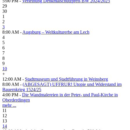
5:00 PM -
Verleihung Denkmalschutzpreis BW 2024/2025
29
30
1
2
3
8:00 AM -
Augsburg – Weltkulturerbe am Lech
4
5
6
7
8
9
10
+
12:00 AM -
Stadtmuseum und Stadtführung in Weinsberg
8:00 AM -
(ABGESAGT) UFFRUR! Utopie und Widerstand im
Bauernkrieg 1524/25
4:00 PM -
Die Wandmalereien in der Peter- und Paul-Kirche in
Oberderdingen
mehr ...
11
12
13
14