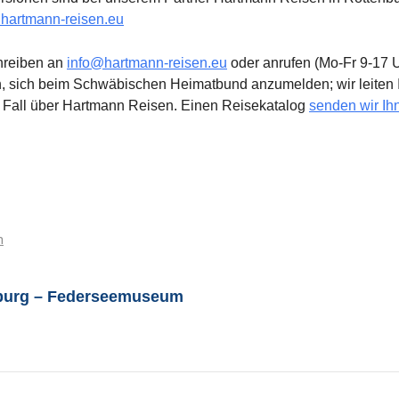
.hartmann-reisen.eu
hreiben an
info@hartmann-reisen.eu
oder anrufen (Mo-Fr 9-17 U
h, sich beim Schwäbischen Heimatbund anzumelden; wir leiten 
n Fall über Hartmann Reisen. Einen Reisekatalog
senden wir Ih
n
burg – Federseemuseum