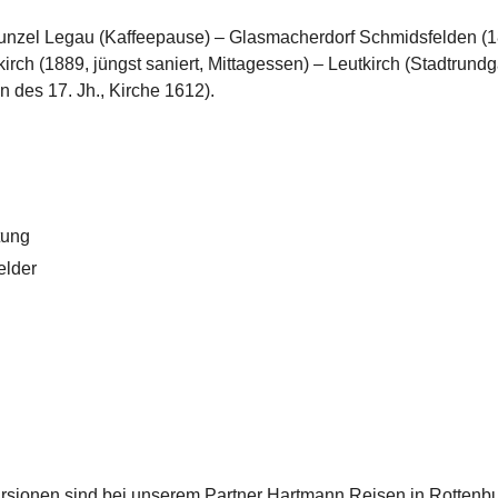
unzel Legau (Kaffeepause) – Glasmacherdorf Schmidsfelden (
rch (1889, jüngst saniert, Mittagessen) – Leutkirch (Stadtrund
des 17. Jh., Kirche 1612).
itung
elder
rsionen sind bei unserem Partner Hartmann Reisen in Rottenb