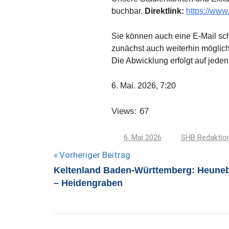
buchbar.
Direktlink:
https://www
Sie können auch eine E-Mail sc
zunächst auch weiterhin möglic
Die Abwicklung erfolgt auf jede
6. Mai. 2026, 7:20
Views: 67
6. Mai 2026
SHB Redaktio
Beitragsnavigation
Vorheriger Beitrag
Keltenland Baden-Württemberg: Heune
– Heidengraben