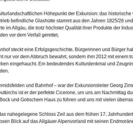
ulturlandschaftlichen Höhepunkt der Exkursion: das historisch
trieb befindliche Glashütte stammt aus den Jahren 1825/26 und i
e im Allgäu, die trotz höchster Qualität ihrer Produkte der Indus
en vor dem Verfall gerettet.
hnhof steckt eine Erfolgsgeschichte. Bürgerinnen und Bürger h
t nur vor dem Abbruch bewahrt, sondern ihm 2012 mit einem t
ben eingehaucht. Ein bedeutendes Kulturdenkmal und Zeugnis
rden.
hmidsfelden und Bahnhof – war der Exkursionsleiter Georg Zimme
kirchs ist er der perfekte Cicerone, um uns am Nachmittag durc
ck und Gotischem Haus zu führen und uns mit vielen überras
das nahegelegene Schloss Zeil aus dem frühen 17. Jahrhundert.
osen Blick auf das Allgäuer Alpenvorland mit seinen Endmorän