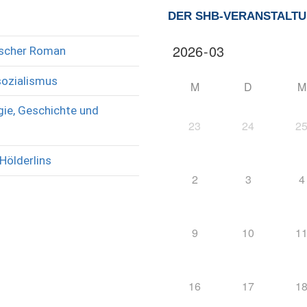
DER SHB-VERANSTALT
rischer Roman
sozialismus
M
D
M
ie, Geschichte und
23
24
2
Hölderlins
2
3
4
9
10
1
16
17
1