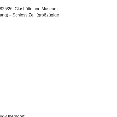
1825/26, Glashütte und Museum,
gang) – Schloss Zeil (großzügige
urg-Oberndorf