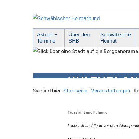
Zum
Inhalt
springen
Schwäbischer
Aktuell +
Über den
Schwäbische
Termine
SHB
Heimat
Heimatbund
KULTURLAN
UM LEUTKI
Sie sind hier:
Startseite
|
Veranstaltungen
|
Ku
Tagesfahrt und Führung
Leutkirch im Allgäu vor dem Alpenpan