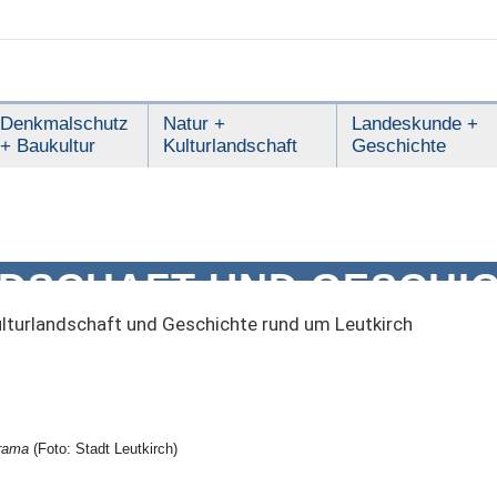
Denkmalschutz
Natur +
Landeskunde +
+ Baukultur
Kulturlandschaft
Geschichte
DSCHAFT UND GESCHI
RCH
lturlandschaft und Geschichte rund um Leutkirch
orama
(Foto: Stadt Leutkirch)